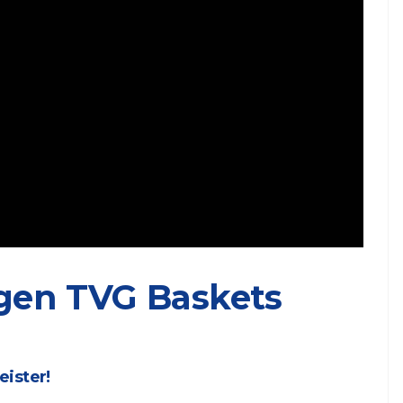
egen TVG Baskets
eister!