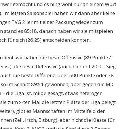
schwer gemacht und es hing wohl nur an einem Wurf
r). Im letzten Saisonspiel haben wir dann aber keine
ngen TVG 2´ler mit einer Packung wieder zum
n stand es 85:18, danach haben wir sie mitspielen
noch für sich (26:25) entscheiden konnten.
erdient: wir haben die beste Offensive (89 Punkte /
 ist), die beste Defensive (auch hier mit 20:0 – Sieg
 auch die beste Differenz: über 600 Punkte oder 38
also im Schnitt 89:51 gewonnen, aber gegen die MJC
 – die Liga ist, milde gesagt, etwas heterogen.
sie zum x-ten Mal die letzten Plätze der Liga belegt
 weiter), gibt es Mannschaften im Mittelfeld der
en (Zell, Irsch, Bitburg), aber nicht die Klasse für
aten: Konz 2, MJC 3 und wir. Sind diese 3 Teams