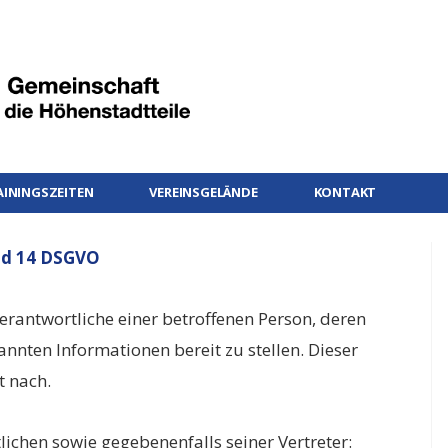
AININGSZEITEN
VEREINSGELÄNDE
KONTAKT
und 14 DSGVO
rantwortliche einer betroffenen Person, deren
nannten Informationen bereit zu stellen. Dieser
t nach.
chen sowie gegebenenfalls seiner Vertreter: