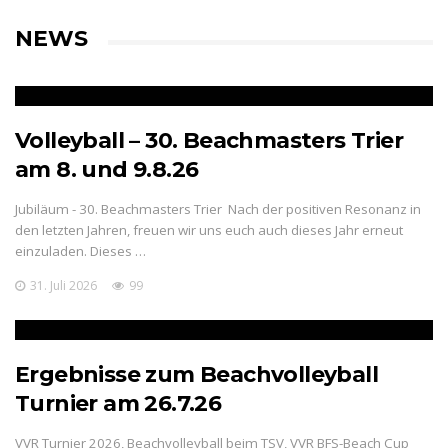
NEWS
Volleyball – 30. Beachmasters Trier
am 8. und 9.8.26
Jubiläum - 30. Beachmasters Trier Nach der positiven Resonanz in
den letzten Jahren, freuen wir uns euch auch dieses Jahr erneut
einzuladen. Dieses …
31. Juli 2026
99
Ergebnisse zum Beachvolleyball
Turnier am 26.7.26
VVR Turnier 2026, Beachvolleyball beim TSV, VVR BFS-Beach Cup