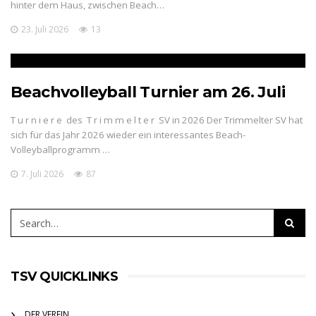
hinter dem Haus, zwischen Beach…
23. Juli 2026
13
Beachvolleyball Turnier am 26. Juli
T u r n i e r e des T r i m m e l t e r SV in 2026 Der Trimmelter SV hat
sich für das Jahr 2026 wieder ein interes­santes Beach-
Volleyballprogramm …
7. Juli 2026
87
TSV QUICKLINKS
DER VEREIN