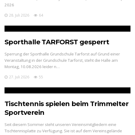
2026
28. Juli 2026
64
Sporthalle TARFORST gesperrt
Sperrung der Sporthalle Grundschule Tarforst auf Grund einer
Veranstaltung in der Grundschule Tarforst, steht die Halle am
Montag, 10.08.2026 leider n…
27. Juli 2026
55
Tischtennis spielen beim Trimmelter
Sportverein
Seit diesem Sommer steht unseren Vereinsmitgliedern eine
Tischtennisplatte zu Verfügung. Sie ist auf dem Vereinsgelände