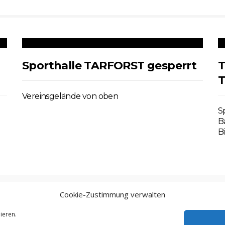
Sporthalle TARFORST gesperrt
T
T
Vereinsgelände von oben
S
B
B
Cookie-Zustimmung verwalten
aße 55 I 54296 Trier I Telefon:
ieren.