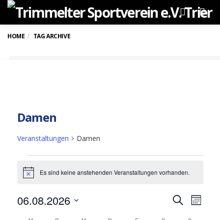
Men
HOME
TAG ARCHIVE
Damen
Veranstaltungen
Damen
Veranstaltungen
Es sind keine anstehenden Veranstaltungen vorhanden.
Hinweis
06.08.2026
Verans
Ver
Suche
Monat
Datum
Ans
Suche