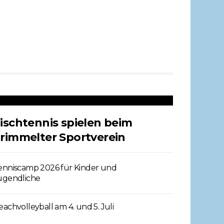
ischtennis spielen beim
rimmelter Sportverein
enniscamp 2026 für Kinder und
ugendliche
eachvolleyball am 4. und 5. Juli