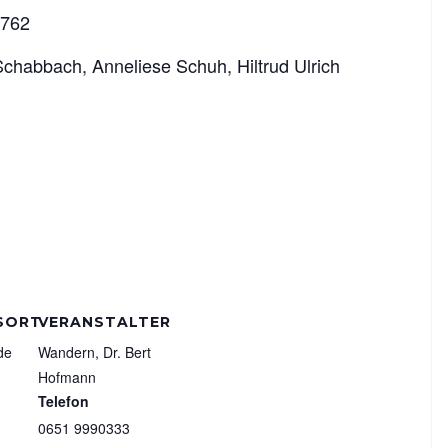
0762
Schabbach, Anneliese Schuh, Hiltrud Ulrich
SORT
VERANSTALTER
de
Wandern, Dr. Bert
Hofmann
Telefon
0651 9990333