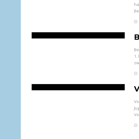
ha
Be
B
Be
1.
zw
V
Vo
Ju
Vo