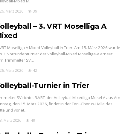
lleyball-Mixed M…
26. März 2026
39
olleyball – 3. VRT Moselliga A
ixed
 VRT Moselliga A Mixed-Volleyball in Trier Am 15. März 2026 wurde
s 3. Vorrundenturnier der Volleyball-Mixed Moselliga-A erneut
m Trimmelter SV…
26. März 2026
42
olleyball-Turnier in Trier
immelter SV richtet 3.VRT der Volleyball Mixedliga Mosel A aus Am
nntag, den 15. März 2026, findet in der Toni-Chorus-Halle das
itte und vorlet…
3. März 2026
49