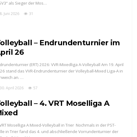
SV3“ als Sieger der Mos…
8. Juni 2026
31
olleyball – Endrundenturnier im
pril 26
drundenturnier (ERT) 2026: VVR-Mixedliga A-Volleyball Am 19. April
26 stand das VVR-Endrundenturnier der Volleyball-Mixed Liga-A in
hweich an. …
30. April 2026
57
olleyball – 4. VRT Moselliga A
ixed
 VRT Moselliga A Mixed-Volleyball in Trier Nochmals in der PST-
lle in Trier fand das 4. und abschließende Vorrundenturnier der