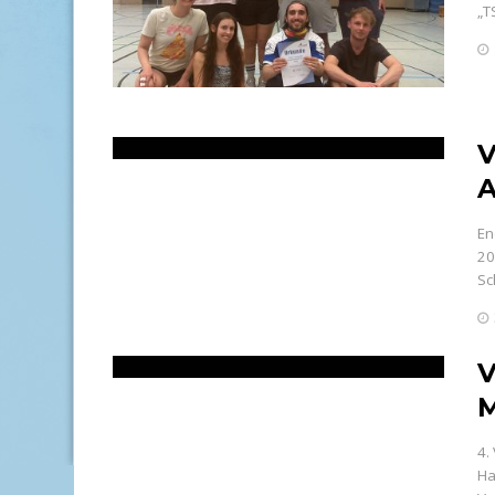
„T
V
A
En
20
Sc
V
M
4.
Ha