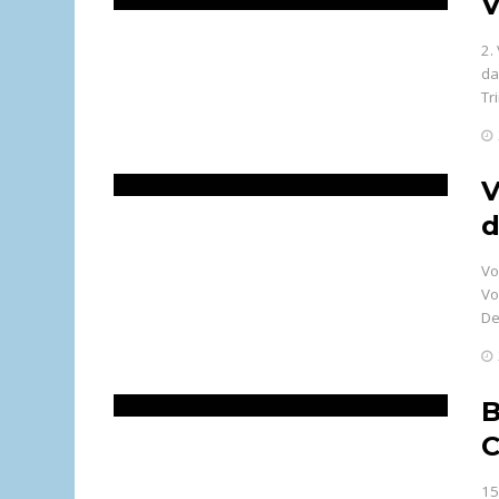
V
2.
da
Tr
V
d
Vo
Vo
De
B
C
15