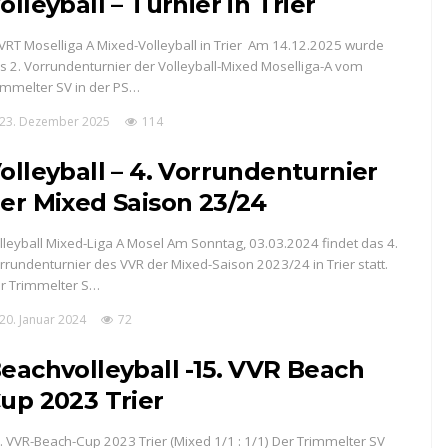
olleyball – Turnier in Trier
 VRT Moselliga A Mixed-Volleyball in Trier Am 14.12.2025 wurde
s 2. Vorrundenturnier der Volleyball-Mixed Moselliga-A vom
immelter SV in der PS…
23. Dezember 2025
114
olleyball – 4. Vorrundenturnier
er Mixed Saison 23/24
lleyball Mixed-Liga A Mosel Am Sonntag, 03.03.2024 findet das 4.
rrundenturnier des VVR der Mixed-Saison 2023/24 in Trier statt.
r Trimmelter S…
20. Januar 2024
72
eachvolleyball -15. VVR Beach
up 2023 Trier
. VVR-Beach-Cup 2023 Trier (Mixed 1/1 : 1/1) Der Trimmelter SV