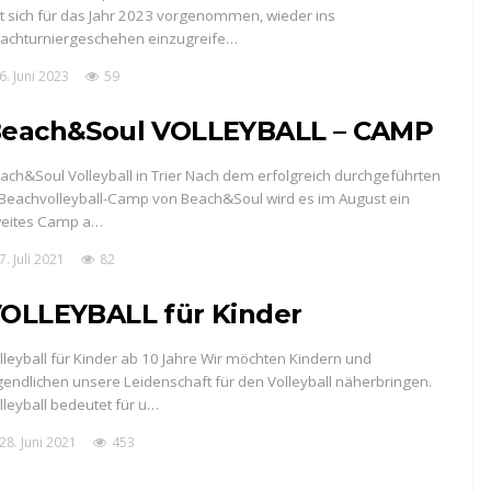
t sich für das Jahr 2023 vorgenommen, wieder ins
achturniergeschehen einzugreife…
6. Juni 2023
59
each&Soul VOLLEYBALL – CAMP
ach&Soul Volleyball in Trier Nach dem erfolgreich durchgeführten
 Beachvolleyball-Camp von Beach&Soul wird es im August ein
eites Camp a…
7. Juli 2021
82
OLLEYBALL für Kinder
lleyball für Kinder ab 10 Jahre Wir möchten Kindern und
gendlichen unsere Leidenschaft für den Volleyball näherbringen.
lleyball bedeutet für u…
28. Juni 2021
453