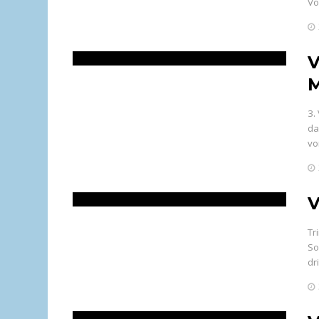
Vo
V
M
3.
da
vo
V
Tr
So
dr